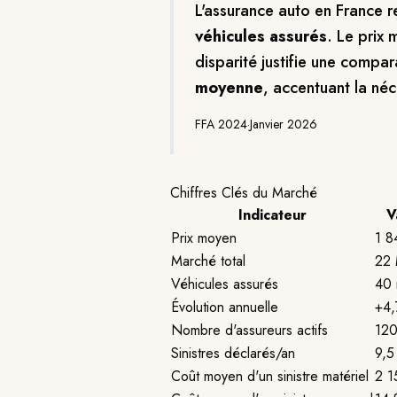
L'assurance auto en France 
véhicules assurés
. Le prix
disparité justifie une compa
moyenne
, accentuant la néc
FFA 2024
·
Janvier 2026
Chiffres Clés du Marché
Indicateur
V
Prix moyen
1 8
Marché total
22
Véhicules assurés
40 
Évolution annuelle
+4
Nombre d'assureurs actifs
12
Sinistres déclarés/an
9,5 
Coût moyen d'un sinistre matériel
2 1