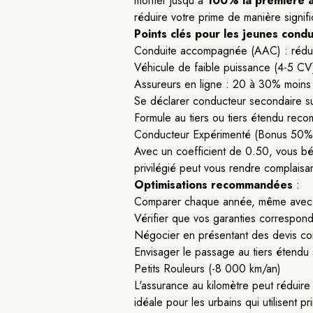
monter jusqu'à
100% la première 
réduire votre prime de manière signifi
Points clés pour les jeunes cond
Conduite accompagnée (AAC) : réduit
Véhicule de faible puissance (4-5 CV
Assureurs en ligne : 20 à 30% moins 
Se déclarer conducteur secondaire sur
Formule au tiers ou tiers étendu rec
Conducteur Expérimenté (Bonus 50%
Avec un coefficient de 0.50, vous bé
privilégié peut vous rendre complaisan
Optimisations recommandées
:
Comparer chaque année, même avec u
Vérifier que vos garanties correspond
Négocier en présentant des devis co
Envisager le passage au tiers étendu 
Petits Rouleurs (-8 000 km/an)
L'assurance au kilomètre peut réduir
idéale pour les urbains qui utilisent 