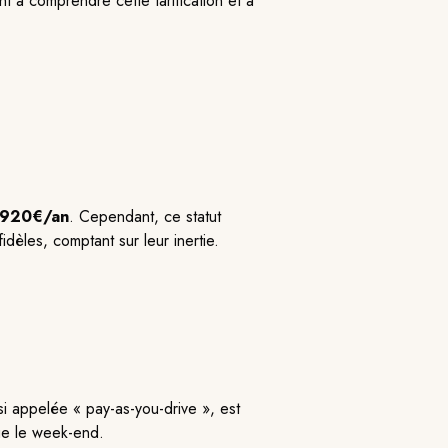
à comprendre cette tarification et à
920€/an
. Cependant, ce statut
dèles, comptant sur leur inertie.
si appelée « pay-as-you-drive », est
que le week-end.