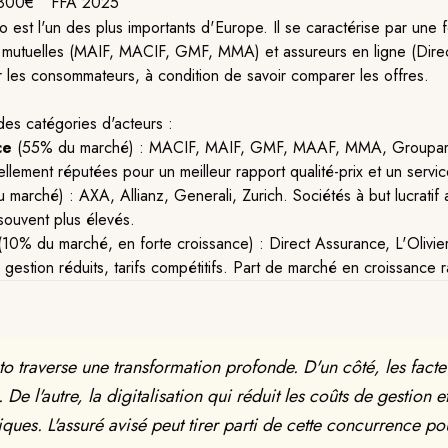
 800€
FFA 2025
o est l'un des plus importants d'Europe. Il se caractérise par une
), mutuelles (MAIF, MACIF, GMF, MMA) et assureurs en ligne (Direc
 les consommateurs, à condition de savoir comparer les offres.
des catégories d'acteurs :
ce
(55% du marché) : MACIF, MAIF, GMF, MAAF, MMA, Groupama.
ellement réputées pour un meilleur rapport qualité-prix et un servic
marché) : AXA, Allianz, Generali, Zurich. Sociétés à but lucratif
 souvent plus élevés.
10% du marché, en forte croissance) : Direct Assurance, L'Olivier
gestion réduits, tarifs compétitifs. Part de marché en croissance r
o traverse une transformation profonde. D'un côté, les facteu
De l'autre, la digitalisation qui réduit les coûts de gestion et
riques. L'assuré avisé peut tirer parti de cette concurrence p