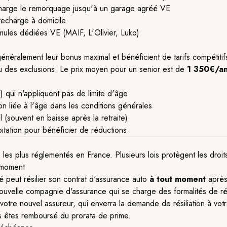
 charge le remorquage jusqu'à un garage agréé VE
recharge à domicile
mules dédiées VE (MAIF, L'Olivier, Luko)
néralement leur bonus maximal et bénéficient de tarifs compétiti
u des exclusions. Le prix moyen pour un senior est de
1 350€/a
) qui n'appliquent pas de limite d'âge
on liée à l'âge dans les conditions générales
 (souvent en baisse après la retraite)
itation pour bénéficier de réductions
 les plus réglementés en France. Plusieurs lois protègent les droi
t moment
é peut résilier son contrat d'assurance auto
à tout moment
après
re nouvelle compagnie d'assurance qui se charge des formalités de ré
otre nouvel assureur, qui enverra la demande de résiliation à votre
ous êtes remboursé du prorata de prime.