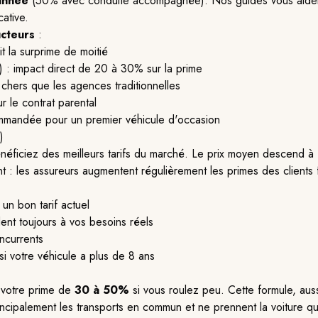
année
(50% avec conduite accompagnée). Nos guides vous aident 
cative.
ucteurs
:
 la surprime de moitié
) : impact direct de 20 à 30% sur la prime
chers que les agences traditionnelles
 le contrat parental
ommandée pour un premier véhicule d'occasion
)
néficiez des meilleurs tarifs du marché. Le prix moyen descend à
t : les assureurs augmentent régulièrement les primes des clients fi
n bon tarif actuel
ent toujours à vos besoins réels
ncurrents
si votre véhicule a plus de 8 ans
e votre prime de
30 à 50%
si vous roulez peu. Cette formule, aus
principalement les transports en commun et ne prennent la voiture 