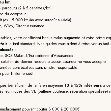
 au km
:
re parcouru (2 à 5 centimes/km)
hoto du compteur
it (ex : 5 000 km/an avec surcoût au-delà)
ko, Wilov, Direct Assurance
onsables, votre coefficient bonus-malus augmente et votre prime e
 fois
le tarif standard. Nos guides vous aident à retrouver un tarif
alussés
:
nce, SOS Malus, L'Européenne d'Assurances
: solution de dernier recours si aucun assureur ne vous accepte
 années consécutives sans sinistre responsable
 pour limiter le coût
iques bénéficient de tarifs en moyenne
10 à 15% inférieurs
à ceu
és techniques des VE (batterie coûteuse, réparation spécialisée) né
e (remplacement pouvant coûter 8 000 à 20 000€)