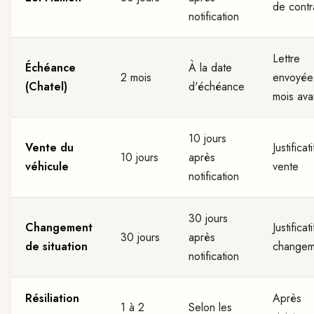
de contr
notification
Lettre
Échéance
À la date
2 mois
envoyée
(Chatel)
d'échéance
mois ava
10 jours
Vente du
Justificat
10 jours
après
véhicule
vente
notification
30 jours
Changement
Justificat
30 jours
après
de situation
changem
notification
Résiliation
Après
1 à 2
Selon les