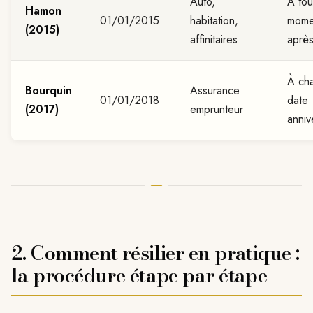
Auto,
À tou
Hamon
01/01/2015
habitation,
mome
(2015)
affinitaires
après
À ch
Bourquin
Assurance
01/01/2018
date
(2017)
emprunteur
anniv
2. Comment résilier en pratique :
la procédure étape par étape