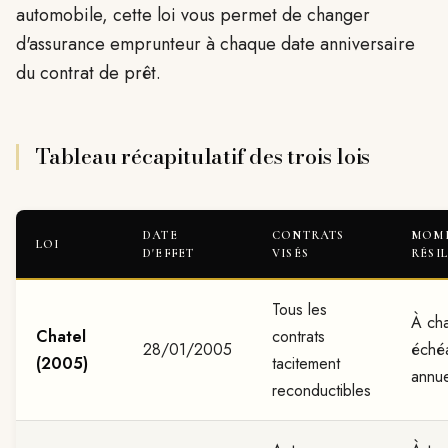
automobile, cette loi vous permet de changer
d'assurance emprunteur à chaque date anniversaire
du contrat de prêt.
Tableau récapitulatif des trois lois
DATE
CONTRATS
MOME
LOI
D'EFFET
VISÉS
RÉSI
Tous les
À ch
Chatel
contrats
28/01/2005
éché
(2005)
tacitement
annue
reconductibles