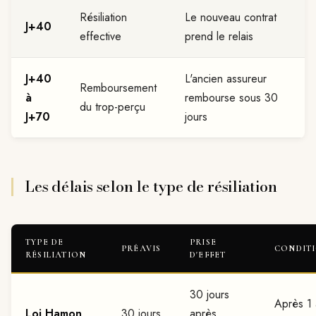
Résiliation
Le nouveau contrat
J+40
effective
prend le relais
J+40
L'ancien assureur
Remboursement
à
rembourse sous 30
du trop-perçu
J+70
jours
Les délais selon le type de résiliation
TYPE DE
PRISE
PRÉAVIS
CONDIT
RÉSILIATION
D'EFFET
30 jours
Après 1
Loi Hamon
30 jours
après