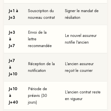
J+1 à
Souscription du
Signer le mandat de
J+3
nouveau contrat
résiliation
J+3
Envoi de la
Le nouvel assureur
à
lettre
notifie l'ancien
J+7
recommandée
J+7
Réception de la
L'ancien assureur
à
notification
reçoit le courrier
J+10
J+10
Période de
L'ancien contrat reste
à
préavis (30
en vigueur
J+40
jours)