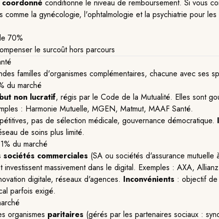
s coordonné
conditionne le niveau de remboursement. Si vous con
ns comme la gynécologie, l'ophtalmologie et la psychiatrie pour l
 de 70%
ompenser le surcoût hors parcours
anté
ndes familles d'organismes complémentaires, chacune avec ses spécif
1% du marché
but non lucratif
, régis par le Code de la Mutualité. Elles sont g
xemples : Harmonie Mutuelle, MGEN, Matmut, MAAF Santé.
mpétitives, pas de sélection médicale, gouvernance démocratique.
seau de soins plus limité.
31% du marché
s
sociétés commerciales
(SA ou sociétés d'assurance mutuelle à c
 investissent massivement dans le digital. Exemples : AXA, Allianz,
ovation digitale, réseaux d'agences.
Inconvénients
: objectif de
cal parfois exigé.
marché
des organismes
paritaires
(gérés par les partenaires sociaux : syndi