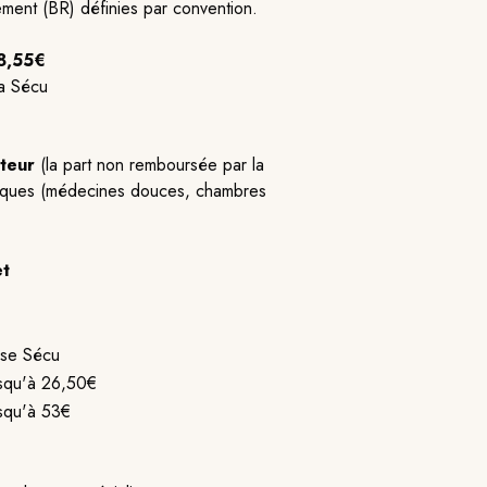
ment (BR) définies par convention.
8,55€
la Sécu
teur
(la part non remboursée par la
ifiques (médecines douces, chambres
t
ase Sécu
squ'à 26,50€
squ'à 53€