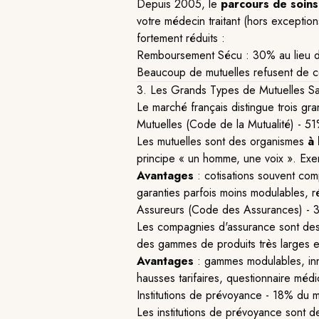
Depuis 2005, le
parcours de soin
votre médecin traitant (hors exceptio
fortement réduits :
Remboursement Sécu : 30% au lieu
Beaucoup de mutuelles refusent de c
3. Les Grands Types de Mutuelles S
Le marché français distingue trois gra
Mutuelles (Code de la Mutualité) - 5
Les mutuelles sont des organismes
à 
principe « un homme, une voix ». E
Avantages
: cotisations souvent co
garanties parfois moins modulables, ré
Assureurs (Code des Assurances) - 
Les compagnies d'assurance sont de
des gammes de produits très larges et
Avantages
: gammes modulables, inn
hausses tarifaires, questionnaire médi
Institutions de prévoyance - 18% du 
Les institutions de prévoyance sont 