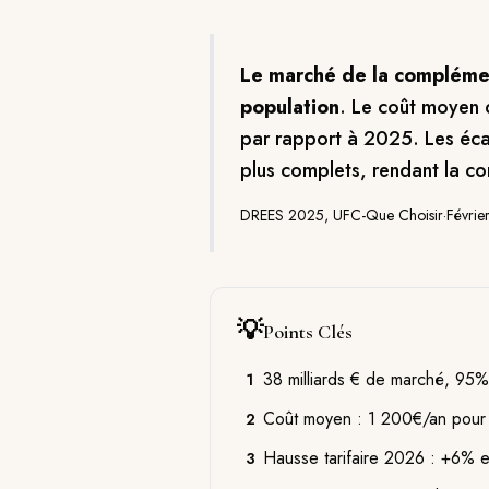
Le marché de la complémen
population
. Le coût moyen d
par rapport à 2025. Les éca
plus complets, rendant la c
DREES 2025, UFC-Que Choisir
·
Févrie
💡
Points Clés
38 milliards € de marché, 95
1
Coût moyen : 1 200€/an pour u
2
Hausse tarifaire 2026 : +6% 
3