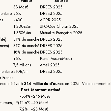
Valeur
Source
38 Mds€
DREES 2025
entaire
95%
DREES 2025
es
~430
ACPR 2025
1 200€/an
UFC-Que Choisir 2025
1 850€/an
Mutualité Française 2025
ité)
51% du marché
DREES 2025
ances)
31% du marché
DREES 2025
18% du marché
DREES 2025
+6%
Panel AssureMieux
7,5 millions
Ameli 2025
entaire
210€/an
DREES 2025
n France
ance s'élève à
314 milliards d'euros
en 2025. Voici comment elle
Part
Montant estimé
78,4%
~246 Mds€
sureurs, IP)
12,6%
~40 Mds€
7,2%
~23 Mds€