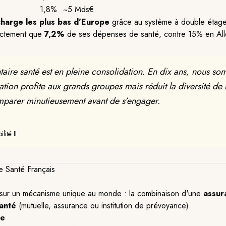
1,8%
~5 Mds€
charge les plus bas d'Europe
grâce au système à double étage 
rectement que
7,2%
de ses dépenses de santé, contre 15% en Al
aire santé est en pleine consolidation. En dix ans, nous 
ion profite aux grands groupes mais réduit la diversité de l'o
mparer minutieusement avant de s'engager.
ité II
 Santé Français
 sur un mécanisme unique au monde : la combinaison d'une
assur
anté
(mutuelle, assurance ou institution de prévoyance).
le