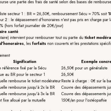
ourse une partie des frais de santé selon des bases de rembourse
liste secteur 1 : BR = 26,50€, remboursement Sécu = 70% soit
1
eur 2 : le dépassement d'honoraires n'est pas pris en charge par 
% (hors forfait journalier de 20€/jour)
ire santé
aire) intervient pour rembourser tout ou partie du
ticket modéra
d'honoraires
, les
forfaits
non couverts et les prestations spéc
sement
Signification
Exemple concre
e référence fixé par la Sécu
26,50€ pour un généraliste
que au BR pour le secteur 1
26,50€
uelle rembourse le ticket modérateur
Reste à charge : 0€ sur la b
uelle rembourse jusqu'à 2x la BR
Couvre des dépassements ju
uelle rembourse jusqu'à 3x la BR
Couvre des dépassements ju
 fixe alloué par la mutuelle
150€/an pour l'ostéopathie