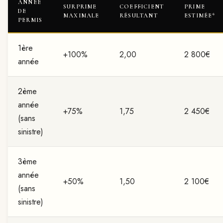
ANNÉE
SURPRIME
COEFFICIENT
PRIME
DE
MAXIMALE
RÉSULTANT
ESTIMÉE*
PERMIS
1ère
+100%
2,00
2 800€
année
2ème
année
+75%
1,75
2 450€
(sans
sinistre)
3ème
année
+50%
1,50
2 100€
(sans
sinistre)