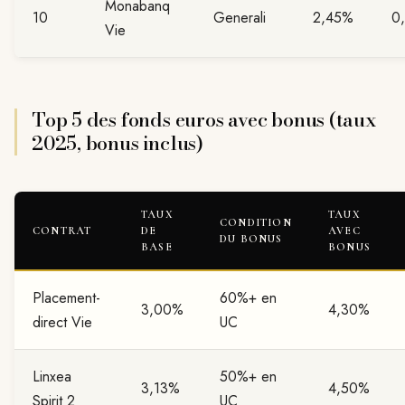
Monabanq
10
Generali
2,45%
0
Vie
Top 5 des fonds euros avec bonus (taux
2025, bonus inclus)
TAUX
TAUX
CONDITION
CONTRAT
DE
AVEC
DU BONUS
BASE
BONUS
Placement-
60%+ en
3,00%
4,30%
direct Vie
UC
Linxea
50%+ en
3,13%
4,50%
Spirit 2
UC