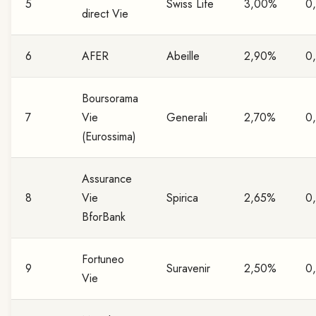
5
Swiss Life
3,00%
0
direct Vie
6
AFER
Abeille
2,90%
0
Boursorama
7
Vie
Generali
2,70%
0
(Eurossima)
Assurance
8
Vie
Spirica
2,65%
0
BforBank
Fortuneo
9
Suravenir
2,50%
0
Vie