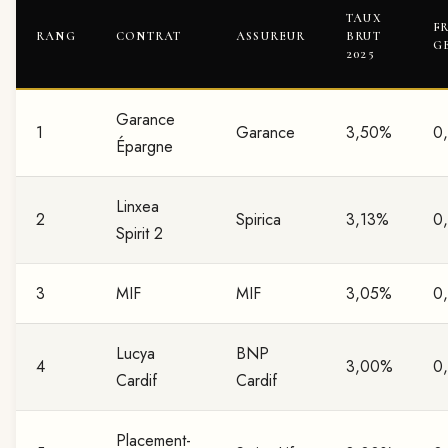
TAUX
F
RANG
CONTRAT
ASSUREUR
BRUT
G
2025
Garance
1
Garance
3,50%
0
Épargne
Linxea
2
Spirica
3,13%
0
Spirit 2
3
MIF
MIF
3,05%
0
Lucya
BNP
4
3,00%
0
Cardif
Cardif
Placement-