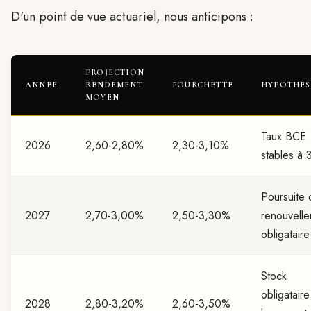
D'un point de vue actuariel, nous anticipons :
PROJECTION
ANNÉE
RENDEMENT
FOURCHETTE
HYPOTHÈS
MOYEN
Taux BCE
2026
2,60-2,80%
2,30-3,10%
stables à
Poursuite 
2027
2,70-3,00%
2,50-3,30%
renouvell
obligataire
Stock
obligataire
2028
2,80-3,20%
2,60-3,50%