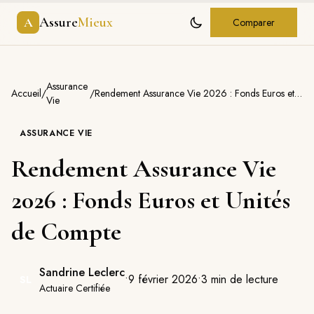
Assure
Mieux
A
Comparer
Assurance
Accueil
/
/
Rendement Assurance Vie 2026 : Fonds Euros et Unités de Compte
Vie
ASSURANCE VIE
Rendement Assurance Vie
2026 : Fonds Euros et Unités
de Compte
Sandrine Leclerc
•
9 février 2026
•
3
min de lecture
SL
Actuaire Certifiée