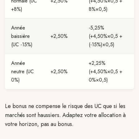
normale (UC
+2,50%
(+4,50%×0,5 +
+8%)
8%×0,5)
Année
-5,25%
baissière
+2,50%
(+4,50%×0,5 +
(UC -15%)
(-15%)×0,5)
Année
+2,25%
neutre (UC
+2,50%
(+4,50%×0,5 +
0%)
0%×0,5)
Le bonus ne compense le risque des UC que si les
marchés sont haussiers. Adaptez votre allocation à
votre horizon, pas au bonus.