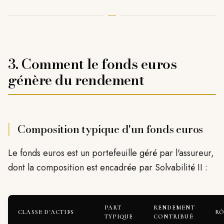
3. Comment le fonds euros
génère du rendement
Composition typique d'un fonds euros
Le fonds euros est un portefeuille géré par l'assureur,
dont la composition est encadrée par Solvabilité II :
PART
RENDEMENT
CLASSE D'ACTIFS
RÔ
TYPIQUE
CONTRIBUÉ